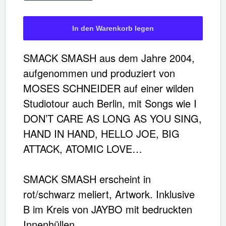
Dein Warenkorb ist für
Sekunden
reserviert.
SMACK SMASH aus dem Jahre 2004,
aufgenommen und produziert von
MOSES SCHNEIDER auf einer wilden
Studiotour auch Berlin, mit Songs wie I
DON’T CARE AS LONG AS YOU SING,
HAND IN HAND, HELLO JOE, BIG
ATTACK, ATOMIC LOVE…
SMACK SMASH erscheint in
rot/schwarz meliert, Artwork. Inklusive
Vinyl Smack/Smash, rot/schwarz meliert
B im Kreis von JAYBO mit bedruckten
Innenhüllen.