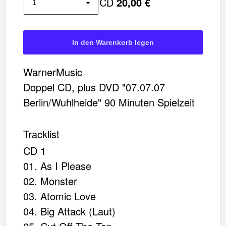
CD
20,00 €
CD Kanonen auf Spatzen (Deluxe)
Artikel im Warenkorb
Gesamt:
€
WarnerMusic
Doppel CD, plus DVD "07.07.07
Warenkorb ansehen
Berlin/Wuhlheide" 90 Minuten Spielzeit
Tracklist
CD 1
01. As I Please
02. Monster
03. Atomic Love
04. Big Attack (Laut)