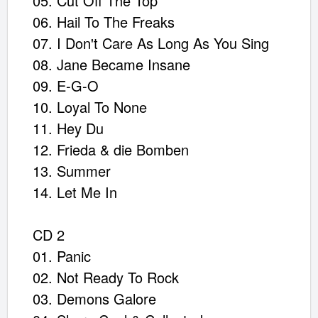
05. Cut Off The Top
06. Hail To The Freaks
07. I Don't Care As Long As You Sing
08. Jane Became Insane
09. E-G-O
10. Loyal To None
11. Hey Du
12. Frieda & die Bomben
13. Summer
14. Let Me In
CD 2
01. Panic
02. Not Ready To Rock
03. Demons Galore