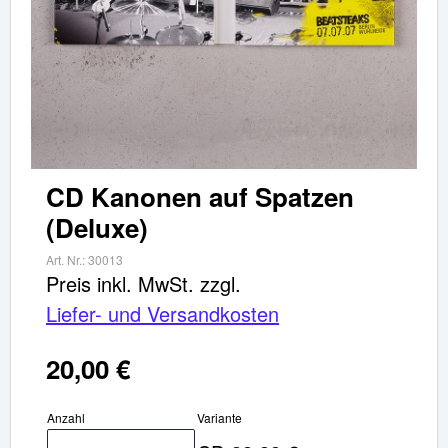
✖
Weiter einkaufen
Artikel hinzugefügt
Dein Warenkorb ist für
Sekunden
reserviert.
CD Kanonen auf Spatzen
(Deluxe)
Art. Nr.:
30013
Preis inkl. MwSt.
zzgl.
Liefer- und Versandkosten
20,00 €
Anzahl
Variante