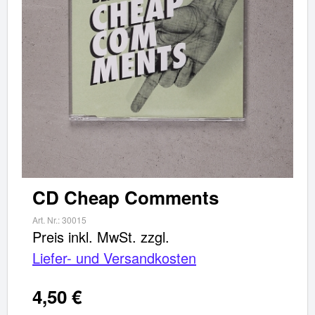
✖
Weiter einkaufen
Artikel hinzugefügt
Dein Warenkorb ist für
Sekunden
reserviert.
CD Cheap Comments
Art. Nr.:
30015
Preis inkl. MwSt.
zzgl.
Liefer- und Versandkosten
4,50 €