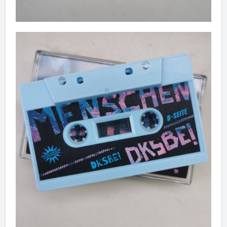
Das Kate Schellenbach Experiment! -
Menschen Tape (limitiert)
Artikel im Warenkorb
Gesamt:
€
Warenkorb ansehen