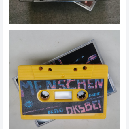
✖
Weiter einkaufen
Artikel hinzugefügt
Dein Warenkorb ist für
Sekunden
reserviert.