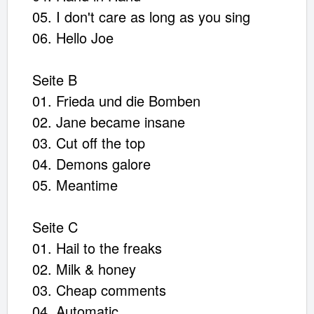
05. I don't care as long as you sing
Vinyl Beatsteaks: 23 Singles
06. Hello Joe
Artikel im Warenkorb
Seite B
Gesamt:
€
01. Frieda und die Bomben
02. Jane became insane
Warenkorb ansehen
03. Cut off the top
04. Demons galore
05. Meantime
Seite C
01. Hail to the freaks
02. Milk & honey
03. Cheap comments
04. Automatic