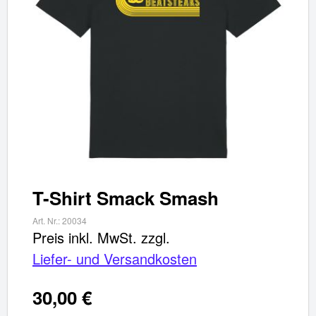
✖
Weiter einkaufen
Artikel hinzugefügt
Dein Warenkorb ist für
Sekunden
reserviert.
T-Shirt Smack Smash
Art. Nr.:
20034
Preis inkl. MwSt.
zzgl.
Liefer- und Versandkosten
30,00 €