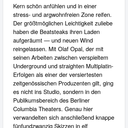
Kern schön anfühlen und in einer
stress- und argwohnfreien Zone reifen.
Der größtmöglichen Leichtigkeit zuliebe
haben die Beatsteaks ihren Laden
aufgeräumt — und neuen Wind
reingelassen. Mit Olaf Opal, der mit
Vinyl PLEASE<br> weiß ltd. Edition
seinen Arbeiten zwischen verspieltem
Underground und straighten Multiplatin-
Artikel im Warenkorb
Erfolgen als einer der versiertesten
Gesamt:
€
zeitgenössischen Produzenten gilt, ging
es nicht ins Studio, sondern in den
Warenkorb ansehen
Publikumsbereich des Berliner
Columbia Theaters. Genau hier
verwandelten sich anschließend knappe
fünfundzwanzig Skizzen in elf