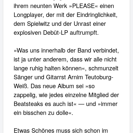
ihrem neunten Werk »PLEASE« einen
Longplayer, der mit der Eindringlichkeit,
dem Spielwitz und der Unrast einer
explosiven Debüt-LP auftrumpft.
»Was uns innerhalb der Band verbindet,
✖
Weiter einkaufen
ist ja unter anderem, dass wir alle nicht
Artikel hinzugefügt
lange ruhig halten können«, schmunzelt
Dein Warenkorb ist für
Sekunden
reserviert.
Sänger und Gitarrst Arnim Teutoburg-
Weiß. Das neue Album sei »so
zappelig, wie jedes einzelne Mitglied der
Beatsteaks es auch ist« — und »immer
ein bisschen zu dolle«.
Etwas Schönes muss sich schon im