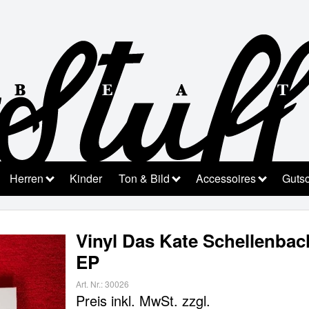
Herren
Kinder
Ton & Bild
Accessoires
Guts
Vinyl Das Kate Schellenba
EP
Art. Nr.:
30026
Preis inkl. MwSt.
zzgl.