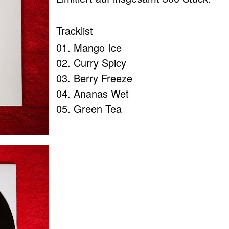
Tracklist
01. Mango Ice
02. Curry Spicy
en
reserviert.
e Schellenbach Experiment! - Yummy EP
03. Berry Freeze
Art
04. Ananas Wet
05. Green Tea