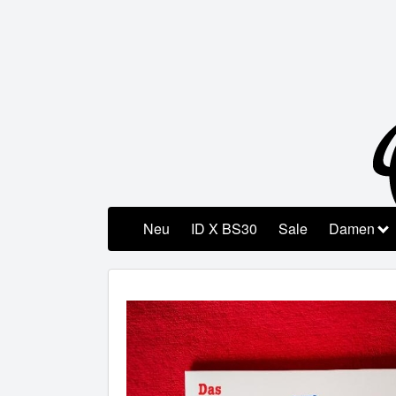
Neu
ID X BS30
Sale
Damen