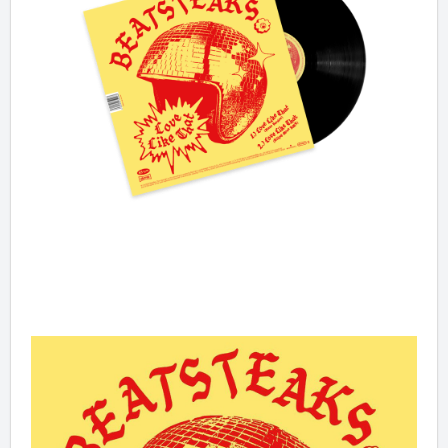
✖
Weiter einkaufen
Artikel hinzugefügt
Dein Warenkorb ist für
Sekunden
reserviert.