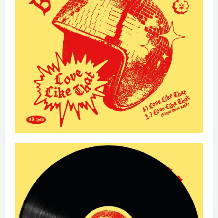
Limitierte Vinyl LIVEZELLE / Love Like That
EP
Artikel im Warenkorb
Gesamt:
€
Warenkorb ansehen