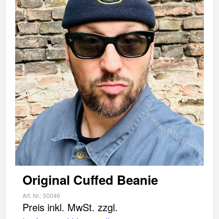
Dein Warenkorb ist für
Sekunden
reserviert.
Original Cuffed Beanie
Original Cuffed Beanie
Art. Nr.:
50046
Preis inkl. MwSt.
zzgl.
Artikel im Warenkorb