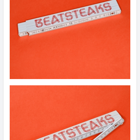
✖
Weiter einkaufen
Artikel hinzugefügt
Dein Warenkorb ist für
Sekunden
reserviert.