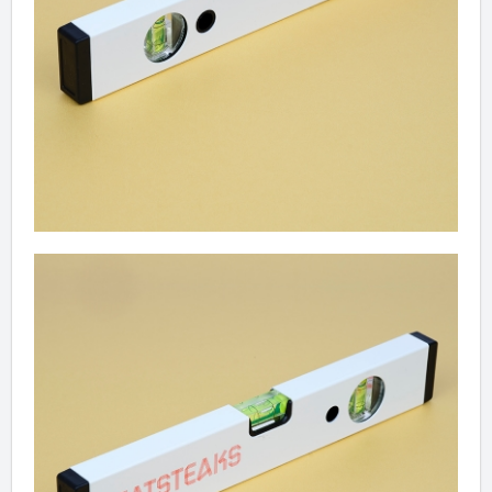
✖
Weiter einkaufen
Artikel hinzugefügt
Dein Warenkorb ist für
Sekunden
reserviert.