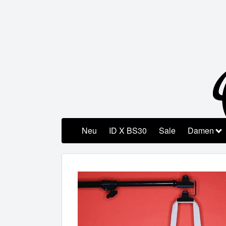
Neu
ID X BS30
Sale
Damen