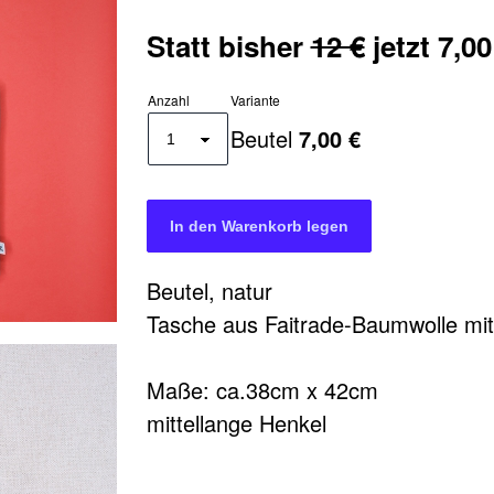
Statt bisher
12 €
jetzt 7,00
Anzahl
Variante
Beutel
7,00 €
en
reserviert.
Beutel Beatstuff
Art
W
Beutel, natur
Tasche aus Faitrade-Baumwolle mit
Maße: ca.38cm x 42cm
mittellange Henkel