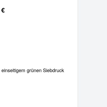
 €
✖
Weiter einkaufen
ikel im Warenkorb
Gesamt:
€
arenkorb ansehen
 einseitigem grünen Siebdruck