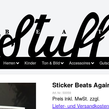
Herren
Kinder
Ton & Bild
Accessoires
Guts
Sticker Beats Aga
Art. Nr.:
50059
Preis inkl. MwSt.
zzgl.
Liefer- und Versandkosten