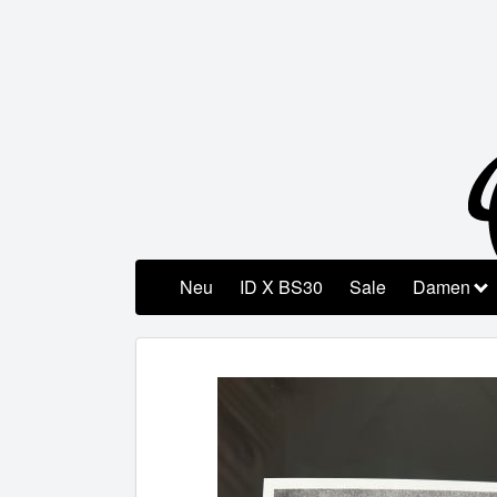
Neu
ID X BS30
Sale
Damen