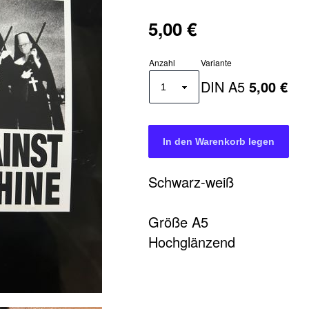
5,00 €
Anzahl
Variante
DIN A5
5,00 €
Schwarz-weiß
en
reserviert.
Sticker Beats Agains The Machine
Art
Größe A5
Hochglänzend
W