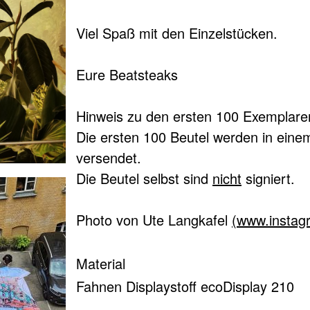
Viel Spaß mit den Einzelstücken.
en
reserviert.
Eure Beatsteaks
stanbul - Creep Magnet Tour 2014
Art
Hinweis zu den ersten 100 Exemplare
Die ersten 100 Beutel werden in ein
W
versendet.
Die Beutel selbst sind
nicht
signiert.
Photo von Ute Langkafel
(www.instag
Material
Fahnen Displaystoff ecoDisplay 210