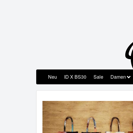
Neu
ID X BS30
Sale
Damen