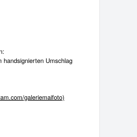
✖
Weiter einkaufen
ikel im Warenkorb
Gesamt:
€
n:
em handsignierten Umschlag
arenkorb ansehen
ram.com/galeriemaifoto)